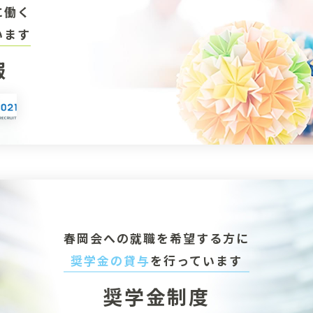
に働く
います
報
春岡会への就職を
希望する方に
奨学金の貸与
を
行っています
奨学金制度