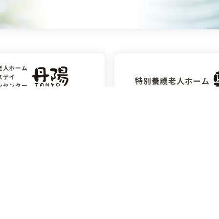
老人ホーム
ステイ
特別養護老人ホーム
ンセンター
〒491-0201
824
愛知県一宮市
一宮市丹陽町
奥町字大切前7番4
場字新猫塚85番地
0586-52-3611
6-76-9908