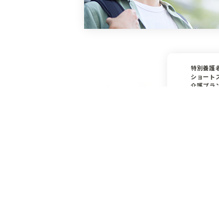
特別養護
ショート
介護プラ
〒491-0
愛知県
九日市
058