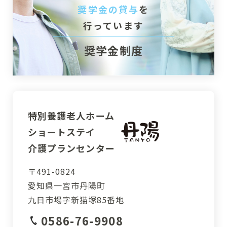
奨学金の貸与
を
行っています
奨学金制度
特別養護老人ホーム
ショートステイ
介護プランセンター
〒491-0824
愛知県一宮市丹陽町
九日市場字新猫塚85番地
0586-76-9908