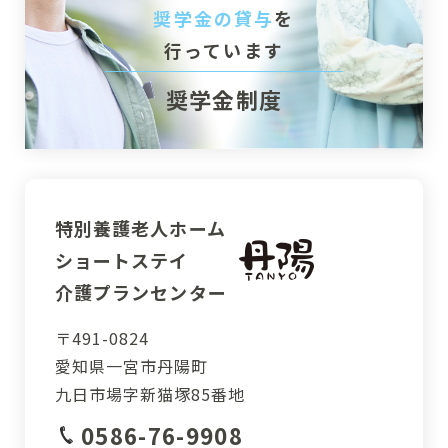
奨学金の貸与
を
行っています
奨学金制度
特別養護老人ホーム
ショートステイ
介護プランセンター
〒491-0824
愛知県一宮市丹陽町
九日市場字新猫塚85番地
0586-76-9908